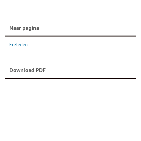
Naar pagina
Ereleden
Download PDF
Historie
Ontvallen leden
Activiteiten overzicht 2025
Jaarverslag 2024-2025