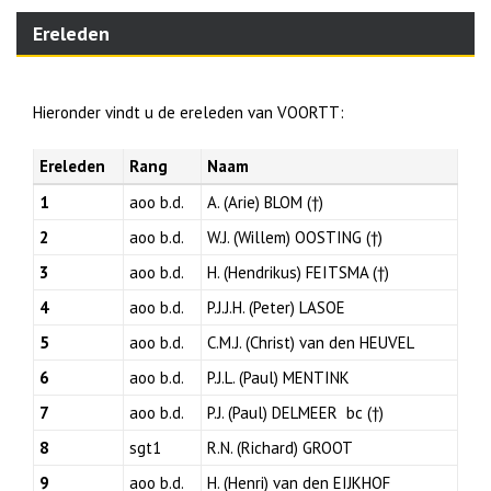
Ereleden
Hieronder vindt u de ereleden van VOORTT:
Ereleden
Rang
Naam
1
aoo b.d.
A. (Arie) BLOM (†)
2
aoo b.d.
W.J. (Willem) OOSTING (†)
3
aoo b.d.
H. (Hendrikus) FEITSMA (†)
4
aoo b.d.
P.J.J.H. (Peter) LASOE
5
aoo b.d.
C.M.J. (Christ) van den HEUVEL
6
aoo b.d.
P.J.L. (Paul) MENTINK
7
aoo b.d.
P.J. (Paul) DELMEER bc (†)
8
sgt1
R.N. (Richard) GROOT
9
aoo b.d.
H. (Henri) van den EIJKHOF